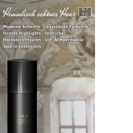
Himmlisch schönes Haar
ME
NU
Moderne Schnitte - exzellente Farben &
feinste Highlights - festliche
Hocksteckfrisuren - VIP Wimpernwelle -
Tape in extensions