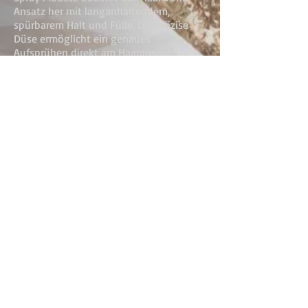
Ansatz her mit langanhaltendem,
spürbarem Halt und Fülle. Die präzise
Düse ermöglicht ein genaues
Aufsprühen direkt am Haaransatz.
Zurück
Kontaktformular
Termine: 074542337
Impressum
Capillum Haargalerie - Sonnenstrasse
13 -
72172
Sulz am Neckar
Öffnungzeiten : Di.
16 00 - 19 00
Uhr Mi. - Fr.
von
10 00 - 19 00
Uhr Sa. von
10 00 - 14 00
Uhr
Oder bei besonderen Anlässen nach
Vereinbarung!