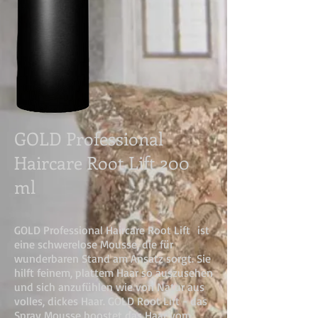
GOLD Professional
Haircare Root Lift 200
ml
GOLD Professional Haircare Root Lift ist
eine schwerelose Mousse, die für
wunderbaren Stand am Ansatz sorgt. Sie
hilft feinem, plattem Haar so auszusehen
und sich anzufühlen wie von Natur aus
volles, dickes Haar. GOLD Root Lift - das
Spray Mousse boostet das Haar vom