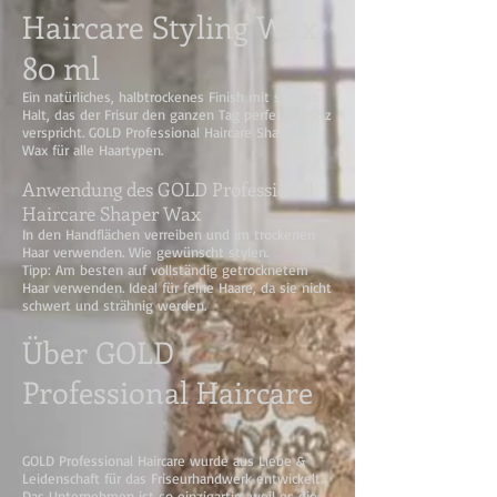
Haircare Styling Wax
80 ml
Ein natürliches, halbtrockenes Finish mit starkem
Halt, das der Frisur den ganzen Tag perfekten Sitz
verspricht. GOLD Professional Haircare Shaper
Wax für alle Haartypen.
Anwendung des GOLD Professional
Haircare Shaper Wax
In den Handflächen verreiben und im trockenen
Haar verwenden. Wie gewünscht stylen.
Tipp: Am besten auf vollständig getrocknetem
Haar verwenden. Ideal für feine Haare, da sie nicht
schwert und strähnig werden.
Über GOLD
Professional Haircare
GOLD Professional Haircare wurde aus Liebe &
Leidenschaft für das Friseurhandwerk entwickelt.
Das Unternehmen ist so einzigartig, weil es die