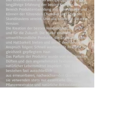
langjährige Erfahrung der beiden Gründer im
Bereich Produktentwicklung mit dem Wissen und
Können der führenden Chemiker und Stylisten
Skandinaviens vereint. Und alle teilen sie die eine
Version:
Die Kreation der besten Haarprodukte für jetzt -
und für die Zukunft. Die Marke erschafft
umweltfreundliche Produkte, die Leistung, Stärke
und Haltbarkeit bieten und somit dem heutigen
Anspruch folgen: Schnell wechselnde Frisuren, bei
gleichzeit gepflegtem Haar.
Das Parfum der Produkte wurde von den feinsten
Düften und den angenehmsten Texturen
natürlicher Lebensmittel inspiriert. ”Die Produkte
bestehen fast ausschließlich
aus erneuerbaren, nachwachsenden Quellen und
sie verwenden stets nur essentielle Öle,
Pflanzenextrakte und natürliche Antioxidantien.”
Die GOLD Serie ist hoch innovativ und vielseitig
durch funktionierende Produkte. Alle Formeln
beinhalten Hitze-, Farb- und Sonnenschutz. Sie
wirken ohne Sulfate, sind 100% vegan und es
wurden keine Tierversuche gemacht.
Zurück