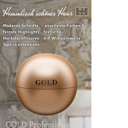
Himmlisch schönes Haar
ME
NU
Moderne Schnitte - exzellente Farben &
feinste Highlights - festliche
Hocksteckfrisuren - VIP Wimpernwelle -
Tape in extensions
GOLD Professional